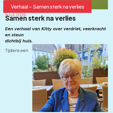
Verhaal – Samen sterk na verlies
9 juli 2026
Samen sterk na verlies
Een verhaal van Kitty over verdriet, veerkracht
en steun
dichtbij huis.
Tijdens een