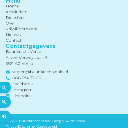
Menu
Home
Activiteiten
Diensten
Over
Vrijwilligerswerk
Nieuws
Contact
Contactgegevens
Buurtkracht Venlo
Albert Verweystraat 6
5921 AZ Venlo
vragen@buurtkrachtvenlo.nl
088 254 37 00
Facebook
Instagram
LinkedIn
© 2026 Buurtkracht Venlo |
Design Swipe Media
Privacy
Disclaimer
Cookiebeleid