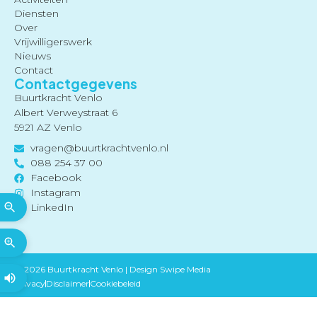
Diensten
Over
Vrijwilligerswerk
Nieuws
Contact
Contactgegevens
Buurtkracht Venlo
Albert Verweystraat 6
5921 AZ Venlo
vragen@buurtkrachtvenlo.nl
088 254 37 00
Facebook
Instagram
LinkedIn
© 2026 Buurtkracht Venlo |
Design Swipe Media
Privacy
Disclaimer
Cookiebeleid