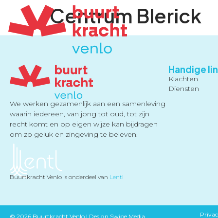
Centrum Blerick
Handige li
Klachten
Diensten
We werken gezamenlijk aan een samenleving
waarin iedereen, van jong tot oud, tot zijn
recht komt en op eigen wijze kan bijdragen
om zo geluk en zingeving te beleven.
Buurtkracht Venlo is onderdeel van
Lentl
Priva
© 2026 Buurtkracht Venlo |
Design Swipe Media