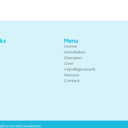
Home
Activiteiten
Diensten
nks
Menu
Home
Activiteiten
Diensten
Over
Vrijwilligerswerk
Nieuws
Contact
cy
Disclaimer
Cookiebeleid