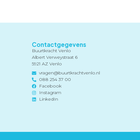
Over
Vrijwilligerswerk
Nieuws
Contact
Contactgegevens
Buurtkracht Venlo
Albert Verweystraat 6
5921 AZ Venlo
vragen@buurtkrachtvenlo.nl
088 254 37 00
Facebook
Instagram
LinkedIn