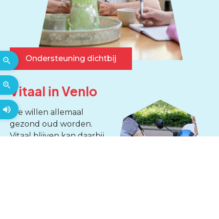
Ondersteuning dichtbij
Vitaal in Venlo
We willen allemaal
gezond oud worden.
Vitaal blijven kan daarbij
helpen.
Het is goed om alvast na
te denken hoe u fit blijft,
of het huis waar u nu
woont nog bij u past, of
Vitaal in Venlo
hoe u straks eventuele