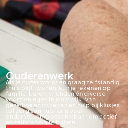
Ouderenwerk
Als je ouder wordt en graag zelfstandig
thuis blijft wonen, kun je rekenen op
familie, buren, vrienden én diverse
voorzieningen in jouw wijk. Van
gezellige activiteiten en hulp bij klusjes
tot zorg aan huis: er is veel
ondersteuning beschikbaar om actief
en zelfstandig te blijven.